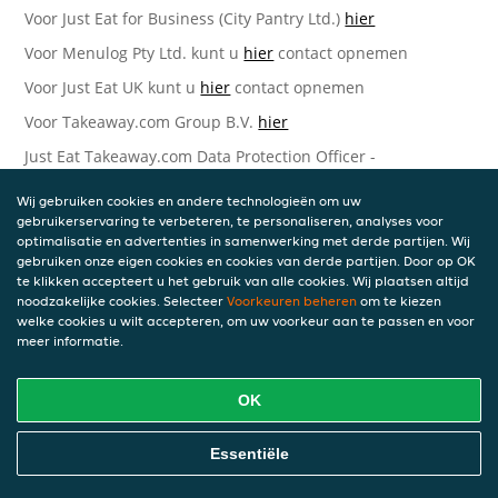
Voor Just Eat for Business (City Pantry Ltd.)
hier
Voor Menulog Pty Ltd. kunt u
hier
contact opnemen
Voor Just Eat UK kunt u
hier
contact opnemen
Voor Takeaway.com Group B.V.
hier
Just Eat Takeaway.com Data Protection Officer -
Takeaway.com Group B.V.
Wij gebruiken cookies en andere technologieën om uw
Piet Heinkade 61
gebruikerservaring te verbeteren, te personaliseren, analyses voor
1019 GM Amsterdam
optimalisatie en advertenties in samenwerking met derde partijen. Wij
Nederland
gebruiken onze eigen cookies en cookies van derde partijen. Door op OK
te klikken accepteert u het gebruik van alle cookies. Wij plaatsen altijd
Bijgewerkte versies van deze
noodzakelijke cookies. Selecteer
Voorkeuren beheren
om te kiezen
welke cookies u wilt accepteren, om uw voorkeur aan te passen en voor
Privacyverklaring
meer informatie.
Wij kunnen deze Verklaring van tijd tot tijd bijwerken als
OK
reactie op veranderende juridische, technische of zakelijke
ontwikkelingen. Wanneer wij onze Privacyverklaring
bijwerken, zullen wij passende maatregelen nemen om u
Essentiële
op de hoogte te brengen, in overeenstemming met het
belang van de wijzigingen die wij aanbrengen. Wanneer de